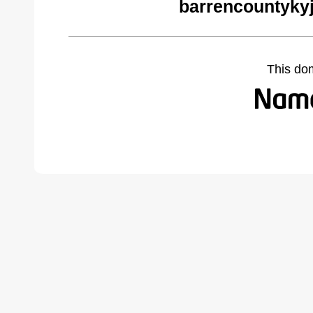
barrencountykyj
This do